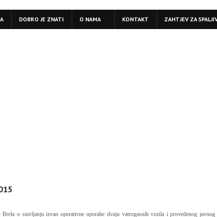
LA
DOBRO JE ZNATI
O NAMA
KONTAKT
ZAHTJEV ZA SPALJI
2015
ela o stavljanju izvan operativne uporabe dvaju vatrogasnih vozila i provedenog javnog