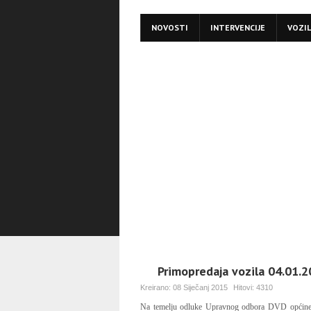
NOVOSTI
INTERVENCIJE
VOZI
Primopredaja vozila 04.01.
Kreirano:
08 Siječanj 2015
Hitovi:
4310
Na temelju odluke Upravnog odbora DVD općine Br