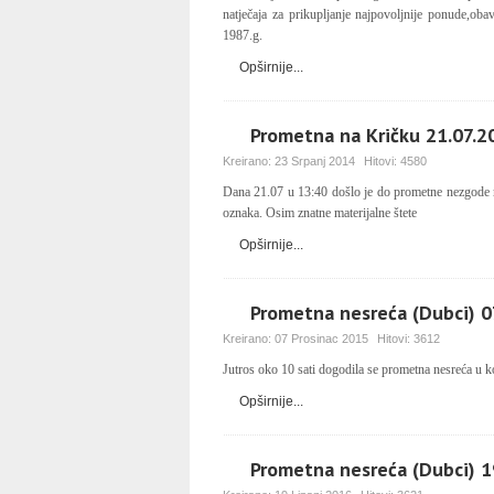
natječaja za prikupljanje najpovoljnije ponude,ob
1987.g.
Opširnije...
Prometna na Kričku 21.07.2
Kreirano:
23 Srpanj 2014
Hitovi:
4580
Dana 21.07 u 13:40 došlo je do prometne nezgode na
oznaka. Osim znatne materijalne štete
Opširnije...
Prometna nesreća (Dubci) 0
Kreirano:
07 Prosinac 2015
Hitovi:
3612
Jutros oko 10 sati dogodila se prometna nesreća u k
Opširnije...
Prometna nesreća (Dubci) 1