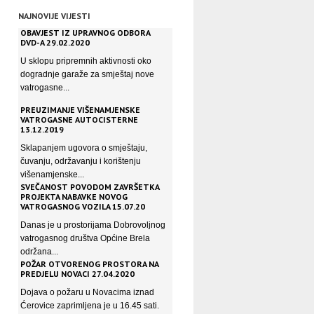
NAJNOVIJE VIJESTI
OBAVJEST IZ UPRAVNOG ODBORA
DVD-A 29.02.2020
U sklopu pripremnih aktivnosti oko
dogradnje garaže za smještaj nove
vatrogasne...
PREUZIMANJE VIŠENAMJENSKE
VATROGASNE AUTOCISTERNE
13.12.2019
Sklapanjem ugovora o smještaju,
čuvanju, održavanju i korištenju
višenamjenske...
SVEČANOST POVODOM ZAVRŠETKA
PROJEKTA NABAVKE NOVOG
VATROGASNOG VOZILA 15.07.20
Danas je u prostorijama Dobrovoljnog
vatrogasnog društva Općine Brela
održana...
POŽAR OTVORENOG PROSTORA NA
PREDJELU NOVACI 27.04.2020
Dojava o požaru u Novacima iznad
Ćerovice zaprimljena je u 16.45 sati.