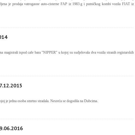
avljena je prodaja vatrogasne auto-cisterne FAP iz 1983.g i putničkog kombi vozila FIAT iz
014
 magistrali ispod cafe bara "NIPPER" u kojoj su sudjelovala dva vozila stranih registarskih
7.12.2015
ojoj je jedna osoba smrtno stradala. Nesreća se dogodila na Dubcima.
9.06.2016