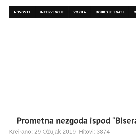
NOVOSTI
INTERVENCIJE
VOZILA
DOBRO JE ZNATI
O
Prometna nezgoda ispod "Biser
Kreirano:
29 Ožujak 2019
Hitovi:
3874