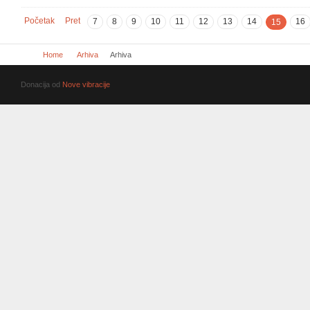
Početak
Pret
7
8
9
10
11
12
13
14
16
15
Home
Arhiva
Arhiva
Donacija od
Nove vibracije