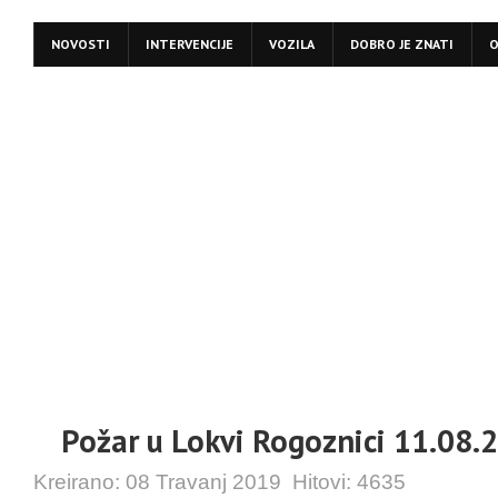
NOVOSTI
INTERVENCIJE
VOZILA
DOBRO JE ZNATI
O
Požar u Lokvi Rogoznici 11.08.
Kreirano:
08 Travanj 2019
Hitovi:
4635