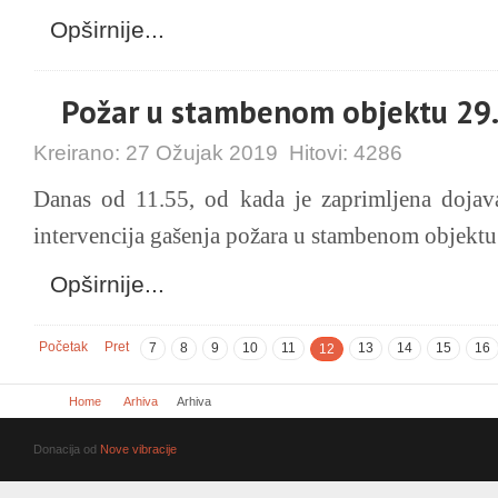
Opširnije...
Požar u stambenom objektu 29
Kreirano:
27 Ožujak 2019
Hitovi:
4286
Danas od 11.55, od kada je zaprimljena dojava
intervencija gašenja požara u stambenom objektu 
Opširnije...
Početak
Pret
7
8
9
10
11
13
14
15
16
12
Home
Arhiva
Arhiva
Donacija od
Nove vibracije