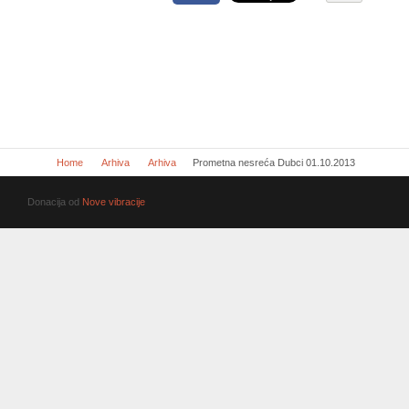
Home
Arhiva
Arhiva
Prometna nesreća Dubci 01.10.2013
Donacija od
Nove vibracije