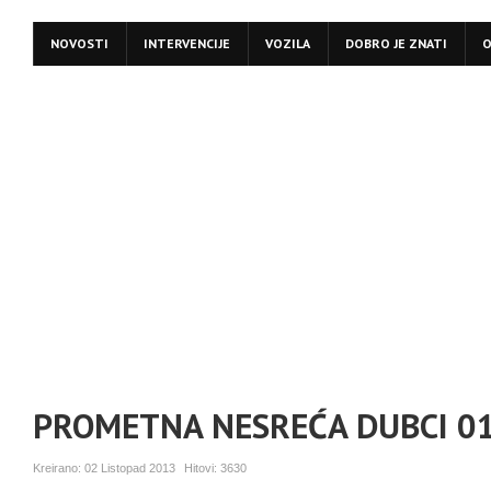
NOVOSTI
INTERVENCIJE
VOZILA
DOBRO JE ZNATI
O
PROMETNA NESREĆA DUBCI 01
Kreirano:
02 Listopad 2013
Hitovi:
3630