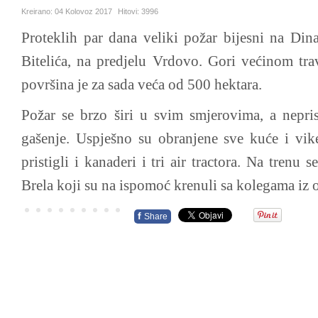
Kreirano:
04 Kolovoz 2017
Hitovi:
3996
Proteklih par dana veliki požar bijesni na Dina
Bitelića, na predjelu Vrdovo. Gori većinom trav
površina je za sada veća od 500 hektara.
Požar se brzo širi u svim smjerovima, a nepri
gašenje. Uspješno su obranjene sve kuće i vik
pristigli i kanaderi i tri air tractora. Na trenu 
Brela koji su na ispomoć krenuli sa kolegama iz o
f
Share