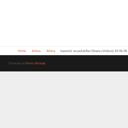
Home
Arhiva
Arhiva
Ispomoć na požarištu-Dinara (Vrdovo) 03-06.08
Donacija od
Nove vibracije