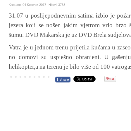
Kreirano:
04 Kolovoz 2017
Hitovi:
3763
31.07 u poslijepodnevnim satima izbio je poža
jezera koji se nošen jakim vjetrom vrlo brzo š
šumu. DVD Makarska je uz DVD Brela sudjelovala 
Vatra je u jednom trenu prijetila kućama u zaseoc
no domovi su uspješno obranjeni. U gašenj
helikopter,a na terenu je bilo više od 100 vatroga
f
Share