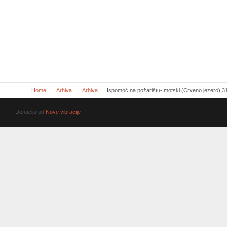
Home
Arhiva
Arhiva
Ispomoć na požarištu-Imotski (Crveno jezero) 3
Donacija od
Nove vibracije