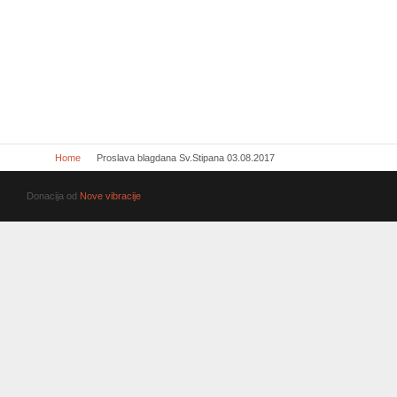
Home
Proslava blagdana Sv.Stipana 03.08.2017
Donacija od
Nove vibracije