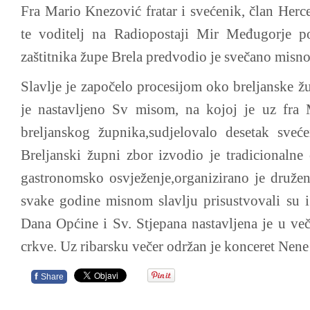
Fra Mario Knezović fratar i svećenik, član Herc
te voditelj na Radiopostaji Mir Međugorje p
zaštitnika župe Brela predvodio je svečano misno 
Slavlje je započelo procesijom oko breljanske ž
je nastavljeno Sv misom, na kojoj je uz fra 
breljanskog župnika,sudjelovalo desetak sveće
Breljanski župni zbor izvodio je tradicionaln
gastronomsko osvježenje,organizirano je družen
svake godine misnom slavlju prisustvovali su i 
Dana Općine i Sv. Stjepana nastavljena je u ve
crkve. Uz ribarsku večer održan je konceret Nene
f
Share