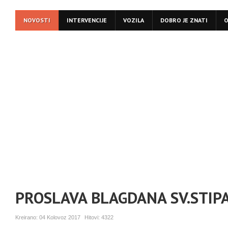
NOVOSTI
INTERVENCIJE
VOZILA
DOBRO JE ZNATI
O
PROSLAVA BLAGDANA SV.STIP
Kreirano:
04 Kolovoz 2017
Hitovi:
4322