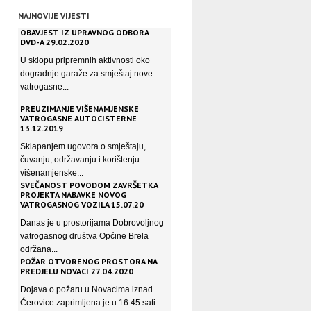
NAJNOVIJE VIJESTI
OBAVJEST IZ UPRAVNOG ODBORA
DVD-A 29.02.2020
U sklopu pripremnih aktivnosti oko
dogradnje garaže za smještaj nove
vatrogasne...
PREUZIMANJE VIŠENAMJENSKE
VATROGASNE AUTOCISTERNE
13.12.2019
Sklapanjem ugovora o smještaju,
čuvanju, održavanju i korištenju
višenamjenske...
SVEČANOST POVODOM ZAVRŠETKA
PROJEKTA NABAVKE NOVOG
VATROGASNOG VOZILA 15.07.20
Danas je u prostorijama Dobrovoljnog
vatrogasnog društva Općine Brela
održana...
POŽAR OTVORENOG PROSTORA NA
PREDJELU NOVACI 27.04.2020
Dojava o požaru u Novacima iznad
Ćerovice zaprimljena je u 16.45 sati.