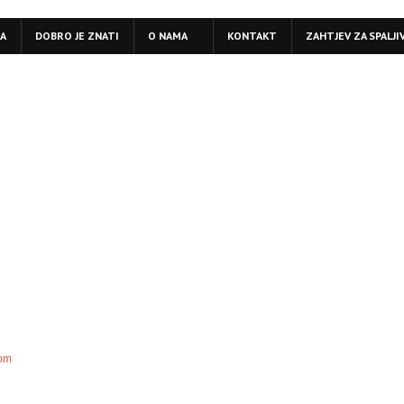
LA
DOBRO JE ZNATI
O NAMA
KONTAKT
ZAHTJEV ZA SPALJI
com