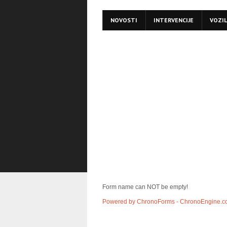
NOVOSTI
INTERVENCIJE
VOZI
Form name can NOT be empty!
Powered by ChronoForms - ChronoEngine.